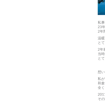
私事
23
2年
温暖
とて
2年
当時
とて
想い
私が
和倉
全く
20
その