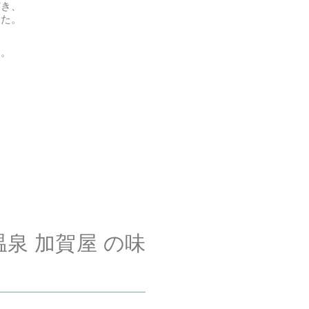
だき、
した。
す。
泉 加賀屋 の味