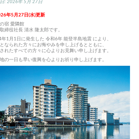
日:
2026年 5月 27日
026年5月27日(水)更新
の宿 愛隣館
取締役社長 清水 隆太郎です。
24年1月1日に発生した 令和6年 能登半島地震 により、
となられた方々にお悔やみを申し上げるとともに、
されたすべての方々に心よりお見舞い申し上げます。
地の一日も早い復興を心よりお祈り申し上げます。