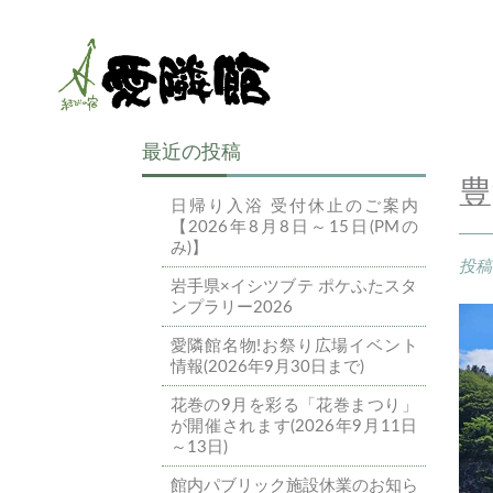
最近の投稿
豊
日帰り入浴 受付休止のご案内
【2026年8月8日～15日(PMの
み)】
投稿
岩手県×イシツブテ ポケふたスタ
ンプラリー2026
愛隣館名物!お祭り広場イベント
情報(2026年9月30日まで)
花巻の9月を彩る「花巻まつり」
が開催されます(2026年9月11日
～13日)
館内パブリック施設休業のお知ら