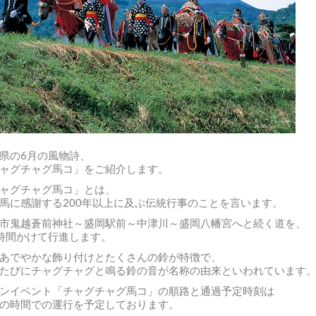
県の6月の風物詩、
ャグチャグ馬コ」をご紹介します。
ャグチャグ馬コ」とは、
馬に感謝する200年以上に及ぶ伝統行事のことを言います。
市鬼越蒼前神社～盛岡駅前～中津川～盛岡八幡宮へと続く道を、
時間かけて行進します。
あでやかな飾り付けとたくさんの鈴が特徴で、
たびにチャグチャグと鳴る鈴の音が名称の由来といわれています
ンイベント「チャグチャグ馬コ」の順路と通過予定時刻は
の時間での運行を予定しております。