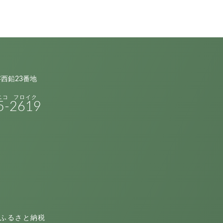
字西鉛23番地
5-
2619
ふるさと納税