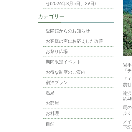
せ(2026年8月5日、29日)
カテゴリー
愛隣館からのお知らせ
お客様の声にお応えした改善
お祭り広場
期間限定イベント
岩手
「チ
お得な制度のご案内
「チ
宿泊プラン
農耕
温泉
滝沢
約4
お部屋
馬の
歩く
お料理
メイ
自然
下記