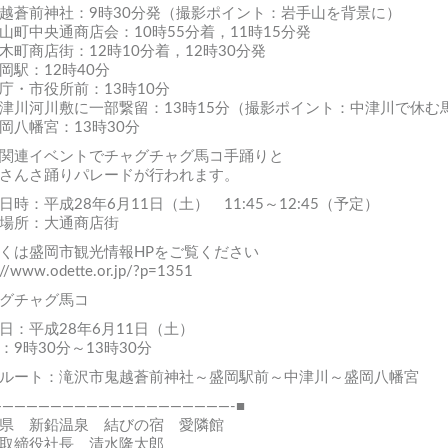
越蒼前神社：9時30分発（撮影ポイント：岩手山を背景に）
山町中央通商店会：10時55分着，11時15分発
木町商店街：12時10分着，12時30分発
岡駅：12時40分
庁・市役所前：13時10分
津川河川敷に一部繋留：13時15分（撮影ポイント：中津川で休む
岡八幡宮：13時30分
関連イベントでチャグチャグ馬コ手踊りと
さんさ踊りパレードが行われます。
日時：平成28年6月11日（土） 11:45～12:45（予定）
場所：大通商店街
くは盛岡市観光情報HPをご覧ください
://www.odette.or.jp/?p=1351
グチャグ馬コ
日：平成28年6月11日（土）
：9時30分～13時30分
ルート：滝沢市鬼越蒼前神社～盛岡駅前～中津川～盛岡八幡宮
————————————————————-■
県 新鉛温泉 結びの宿 愛隣館
取締役社長 清水隆太郎