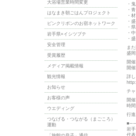
大浴場営業時間変更
・鬼
・青
はなまき朝ごはんプロジェクト
・材
・盛
ピンクリボンのお宿ネットワーク
・県
・中
岩手県×イシツブテ
・盛
安全管理
また
盛岡
受賞履歴
開催
メディア掲載情報
開催
観光情報
詳し
http
お知らせ
チャ
お客様の声
開催
時間
ウエディング
行進
つなげる・つながる（まごころ）
■—
運動
岩手
代表
「旅館の息子」通信