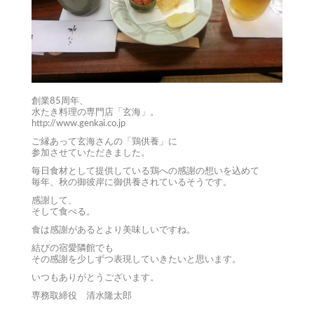
創業85周年、
水たき料理の専門店「玄海」。
http://www.genkai.co.jp
ご縁あって玄海さんの「鶏供養」に
参加させていただきました。
毎日食材として提供している鶏への感謝の想いを込めて
毎年、秋の御彼岸に御供養されているそうです。
感謝して、
そして食べる。
食は感謝があるとより美味しいですね。
結びの宿愛隣館でも
その感謝を少しずつ表現していきたいと思います。
いつもありがとうございます。
専務取締役 清水隆太郎