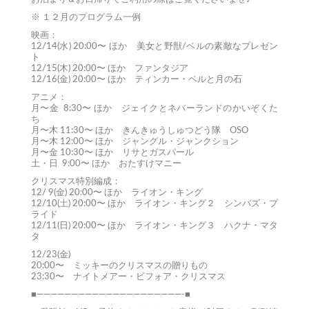
※ １２月のプログラム一例
映画：
12/14(水) 20:00〜 ほか 美女と野獣/ベルの素敵なプレゼン
ト
12/15(木) 20:00〜 ほか ファンタジア
12/16(金) 20:00〜 ほか ティンカー・ベルと月の石
アニメ：
月〜金 8:30〜 ほか ジェイクとネバーランドのかいぞくた
ち
月〜木 11:30〜 ほか きんきゅうしゅつどう隊 OSO
月〜木 12:00〜 ほか ジャングル・ジャンクション
月〜金 10:30〜 ほか リサとガスパール
土・日 9:00〜 ほか おたすけマニー
クリスマス特別編成：
12/ 9(金) 20:00〜 ほか ライオン・キング
12/10(土) 20:00〜 ほか ライオン・キング２ シンバズ・プ
ライド
12/11(日) 20:00〜 ほか ライオン・キング３ ハクナ・マタ
タ
12/23(金)
20:00〜 ミッキーのクリスマスの贈りもの
23:30〜 ナイトメアー・ビフォア・クリスマス
■—————————————————————-■