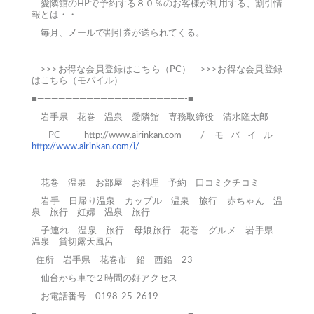
愛隣館のHPで予約する８０％のお客様が利用する、割引情
報とは・・
毎月、メールで割引券が送られてくる。
>>>お得な会員登録はこちら（PC）
>>>お得な会員登録
はこちら（モバイル）
■—————————————————————-■
岩手県 花巻 温泉 愛隣館 専務取締役 清水隆太郎
PC
http://www.airinkan.com
/ モバイル
http://www.airinkan.com/i/
花巻
温泉
お部屋
お料理
予約
口コミクチコミ
岩手 日帰り温泉
カップル 温泉 旅行
赤ちゃん 温
泉 旅行
妊婦 温泉 旅行
子連れ 温泉 旅行
母娘旅行
花巻 グルメ
岩手県
温泉
貸切露天風呂
住所 岩手県 花巻市 鉛 西鉛 23
仙台から車で２時間の好アクセス
お電話番号 0198-25-2619