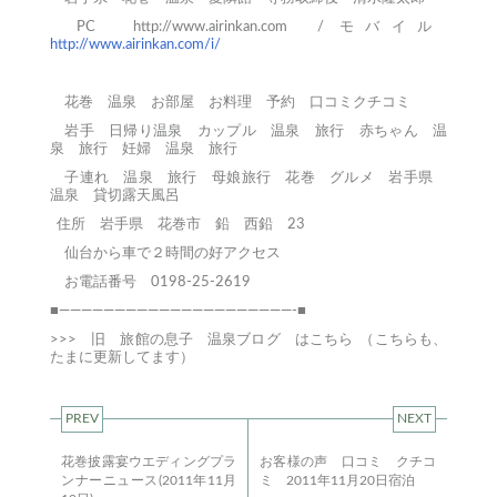
PC
http://www.airinkan.com
/ モバイル
http://www.airinkan.com/i/
花巻
温泉
お部屋
お料理
予約
口コミクチコミ
岩手 日帰り温泉
カップル 温泉 旅行
赤ちゃん 温
泉 旅行
妊婦 温泉 旅行
子連れ 温泉 旅行
母娘旅行
花巻 グルメ
岩手県
温泉
貸切露天風呂
住所 岩手県 花巻市 鉛 西鉛 23
仙台から車で２時間の好アクセス
お電話番号 0198-25-2619
■—————————————————————-■
>>>
旧 旅館の息子 温泉ブログ はこちら
（こちらも、
たまに更新してます）
PREV
NEXT
花巻披露宴ウエディングプラ
お客様の声 口コミ クチコ
ンナーニュース(2011年11月
ミ 2011年11月20日宿泊