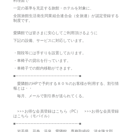
料理面で
一定の基準を充足する旅館・ホテルを対象に、
全国旅館生活衛生同業組合連合会（全旅連）が認定登録する
制度です。
愛隣館では皆さまに安心してご利用頂けるように
下記の設備、サービスに対応しています。
・階段等には手すりを設置しております。
・車椅子の貸出を行っています。
・車椅子での館内移動ができます。
■—————————————————————-■
愛隣館のHPで予約する８０％のお客様が利用する、割引情
報とは・・
毎月、メールで割引券が送られてくる。
>>>お得な会員登録はこちら（PC）
>>>お得な会員登録
はこちら（モバイル）
■—————————————————————-■
岩手県 花巻 温泉 愛隣館 専務取締役 清水隆太郎