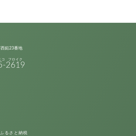
字西鉛23番地
5-
2619
ふるさと納税