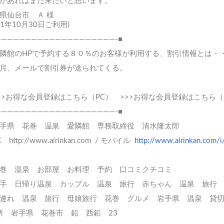
があればまた来たいと思います。
県仙台市 Ａ 様
011年10月30日ご利用)
————————————————————-■
隣館のHPで予約する８０％のお客様が利用する、割引情報とは・
月、メールで割引券が送られてくる。
>>お得な会員登録はこちら（PC）
>>>お得な会員登録はこちら
————————————————————-■
手県 花巻 温泉 愛隣館 専務取締役 清水隆太郎
C
http://www.airinkan.com
/ モバイル
http://www.airinkan.com/i
巻
温泉
お部屋
お料理
予約
口コミクチコミ
手 日帰り温泉
カップル 温泉 旅行
赤ちゃん 温泉 旅行
連れ 温泉 旅行
母娘旅行
花巻 グルメ
岩手県 温泉
貸
 岩手県 花巻市 鉛 西鉛 23