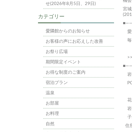
機会
せ(2026年8月5日、29日)
宮城
(2
カテゴリー
■—
愛隣館からのお知らせ
愛
毎
お客様の声にお応えした改善
お祭り広場
>
期間限定イベント
■—
お得な制度のご案内
岩
宿泊プラン
P
温泉
花
お部屋
岩
お料理
子
自然
住所