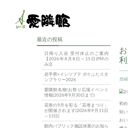
最近の投稿
お
日帰り入浴 受付休止のご案内
利
【2026年8月8日～15日(PMの
み)】
岩手県×イシツブテ ポケふたスタ
投
ンプラリー2026
愛隣館名物!お祭り広場イベント
情報(2026年9月30日まで)
初め
花巻の9月を彩る「花巻まつり」
が開催されます(2026年9月11日
短い
～13日)
おい
館内パブリック施設休業のお知ら