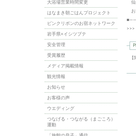
大浴場営業時間変更
仙
お電
はなまき朝ごはんプロジェクト
■—
ピンクリボンのお宿ネットワーク
>>
岩手県×イシツブテ
安全管理
P
受賞履歴
【
メディア掲載情報
観光情報
お知らせ
お客様の声
ウエディング
つなげる・つながる（まごころ）
運動
「旅館の息子」通信