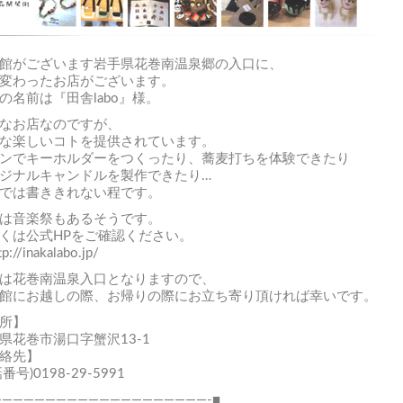
館がございます岩手県花巻南温泉郷の入口に、
変わったお店がございます。
の名前は『田舎labo』様。
なお店なのですが、
な楽しいコトを提供されています。
ンでキーホルダーをつくったり、蕎麦打ちを体験できたり
ジナルキャンドルを製作できたり…
では書ききれない程です。
は音楽祭もあるそうです。
くは公式HPをご確認ください。
tp://inakalabo.jp/
は花巻南温泉入口となりますので、
館にお越しの際、お帰りの際にお立ち寄り頂ければ幸いです。
所】
県花巻市湯口字蟹沢13-1
絡先】
番号)0198-29-5991
————————————————————-■