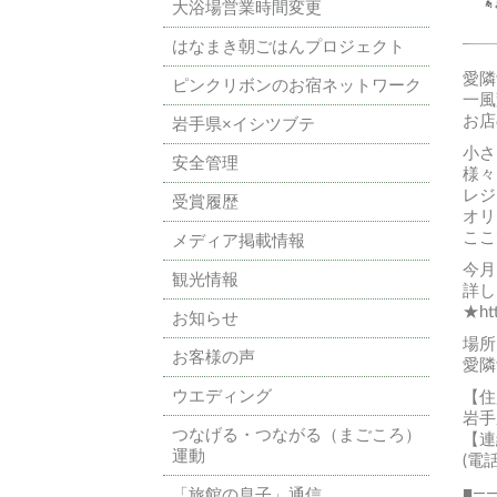
大浴場営業時間変更
はなまき朝ごはんプロジェクト
愛隣
ピンクリボンのお宿ネットワーク
一風
お店
岩手県×イシツブテ
小さ
安全管理
様々
レジ
受賞履歴
オリ
ここ
メディア掲載情報
今月
観光情報
詳し
★
ht
お知らせ
場所
お客様の声
愛隣
ウエディング
【住
岩手
つなげる・つながる（まごころ）
【連
運動
(電話
■—
「旅館の息子」通信