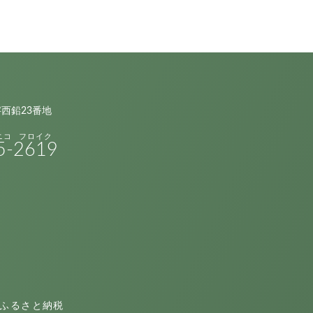
字西鉛23番地
5-
2619
ふるさと納税