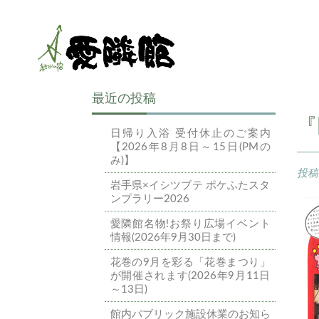
最近の投稿
『
日帰り入浴 受付休止のご案内
【2026年8月8日～15日(PMの
み)】
投
岩手県×イシツブテ ポケふたスタ
ンプラリー2026
愛隣館名物!お祭り広場イベント
情報(2026年9月30日まで)
花巻の9月を彩る「花巻まつり」
が開催されます(2026年9月11日
～13日)
館内パブリック施設休業のお知ら