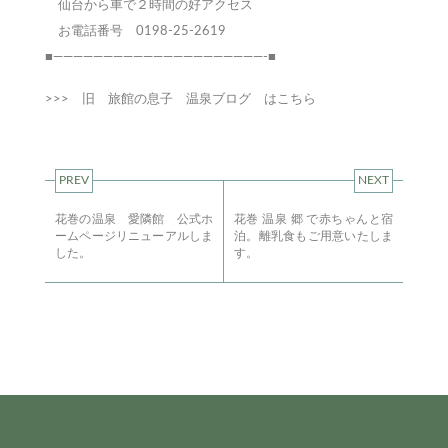
仙台から車で２時間の好アクセス
お電話番号 0198-25-2619
■—————————————————————-■
>>>
旧 旅館の息子 温泉ブログ はこちら
PREV
NEXT
花巻の温泉 愛隣館 公式ホ
花巻 温泉 郷 で赤ちゃんと宿
ームページリニューアルしま
泊。離乳食もご用意いたしま
した。
す。