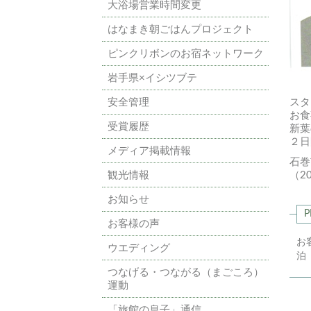
大浴場営業時間変更
はなまき朝ごはんプロジェクト
ピンクリボンのお宿ネットワーク
岩手県×イシツブテ
安全管理
スタ
お食
受賞履歴
新葉
２日
メディア掲載情報
石巻
観光情報
（2
お知らせ
P
お客様の声
お
ウエディング
泊
つなげる・つながる（まごころ）
運動
「旅館の息子」通信