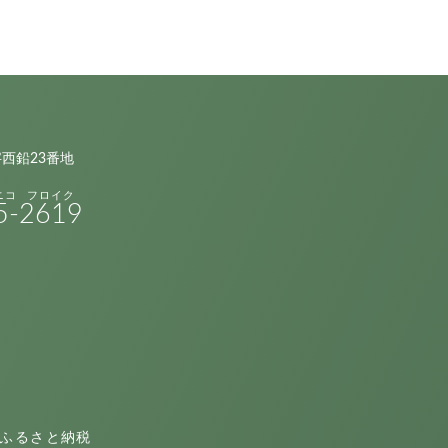
字西鉛23番地
5-
2619
ふるさと納税