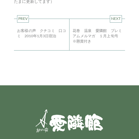
たまに更新してます）
PREV
NEXT
お客様の声 クチコミ 口コ
花巻 温泉 愛隣館 プレミ
ミ 2010年1月3日宿泊
アムメルマガ １月上旬号
※懸賞付き