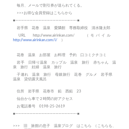
毎月、メールで割引券が送られてくる。
>>>お得な会員登録はこちらから
■—————————————————————-■
岩手県 花巻 温泉 愛隣館 専務取締役 清水隆太郎
URL
http://www.airinkan.com/
（モバイル
http://www.airinkan.com/i/
）
花巻
温泉
お部屋
お料理
予約
口コミクチコミ
岩手 日帰り温泉
カップル 温泉 旅行
赤ちゃん 温
泉 旅行
妊婦 温泉 旅行
子連れ 温泉 旅行
母娘旅行
花巻 グルメ
岩手県
温泉
貸切露天風呂
住所 岩手県 花巻市 鉛 西鉛 23
仙台から車で２時間の好アクセス
お電話番号 0198-25-2619
■—————————————————————-■
>>>
旧 旅館の息子 温泉ブログ はこちら
（こちらも、