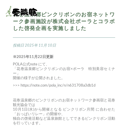
花巻温泉郷ピンクリボンのお宿ネットワ
ーク参画施設が株式会社ポーラとコラボ
した啓発企画を実施しました
投稿日
2025年 11月 10日
※2025年11月22日更新
POLA公式note にて、
「花巻温泉郷ピンクリボンのお宿×ポーラ 特別美容セミナ
ー」
開催の様子が公開されました。
>>>
https://note.com/pola_inc/n/n631708a3db1d
花巻温泉郷のピンクリボンのお宿ネットワーク参画宿と花巻
観光協会では
10月1日(水)から開催となる ピンクリボン月間 に合わせた
「おっぱいリレー」の開催や、
独自の啓発活動など温泉旅館としてできるピンクリボン活動
を行っています。