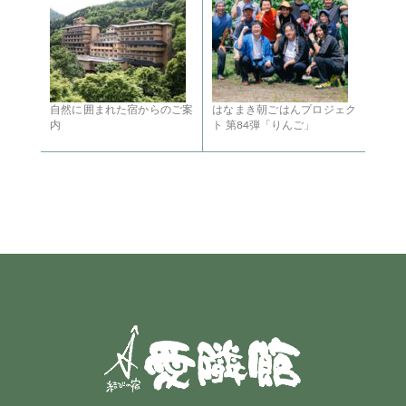
自然に囲まれた宿からのご案
はなまき朝ごはんプロジェク
内
ト 第84弾「りんご」