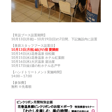
【常設ブース設置期間】
10月13日(月祝)～10月19日(日)の7日間、下記施設内に設置
【美容スタッフブース設置日】
10月13日(月祝):結びの宿 愛隣館
10月14日(火):花巻温泉 佳松園
10月15日(水):花巻温泉 ホテル紅葉館
10月16日(木):大沢温泉 湯治屋
10月17日(金):湯の杜ホテル志戸平
【ハンドトリートメント実施時間】
14:00～17:00
【参加費】
無料 ※先着順