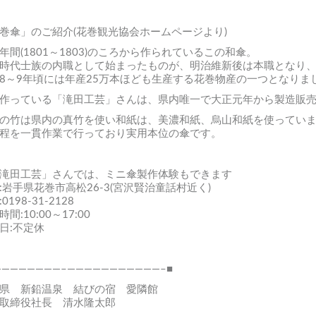
巻傘」のご紹介(花巻観光協会ホームページより)
年間(1801～1803)のころから作られているこの和傘。
時代士族の内職として始まったものが、明治維新後は本職となり
8～9年頃には年産25万本ほども生産する花巻物産の一つとなりま
作っている「滝田工芸」さんは、県内唯一で大正元年から製造販
の竹は県内の真竹を使い和紙は、美濃和紙、烏山和紙を使ってい
程を一貫作業で行っており実用本位の傘です。
滝田工芸」さんでは、ミニ傘製作体験もできます
:岩手県花巻市高松26-3(宮沢賢治童話村近く)
0198-31-2128
間:10:00～17:00
日:不定休
————————–———————————–■
県 新鉛温泉 結びの宿 愛隣館
取締役社長 清水隆太郎