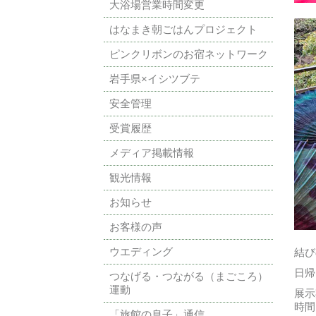
大浴場営業時間変更
はなまき朝ごはんプロジェクト
ピンクリボンのお宿ネットワーク
岩手県×イシツブテ
安全管理
受賞履歴
メディア掲載情報
観光情報
お知らせ
お客様の声
ウエディング
結び
日帰
つなげる・つながる（まごころ）
運動
展示
時間
「旅館の息子」通信