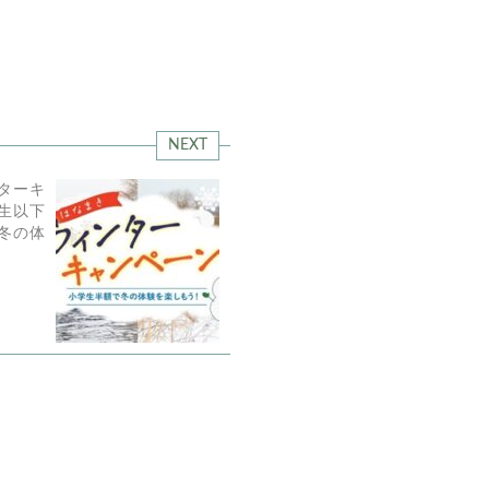
NEXT
ターキ
生以下
冬の体