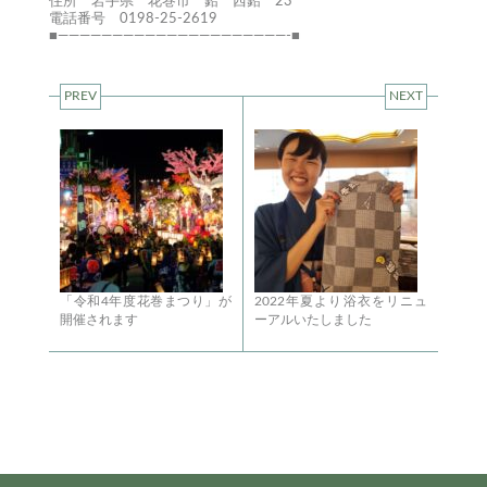
住所 岩手県 花巻市 鉛 西鉛 23
電話番号 0198-25-2619
■—————————————————————-■
PREV
NEXT
「令和4年度花巻まつり」が
2022年夏より浴衣をリニュ
開催されます
ーアルいたしました