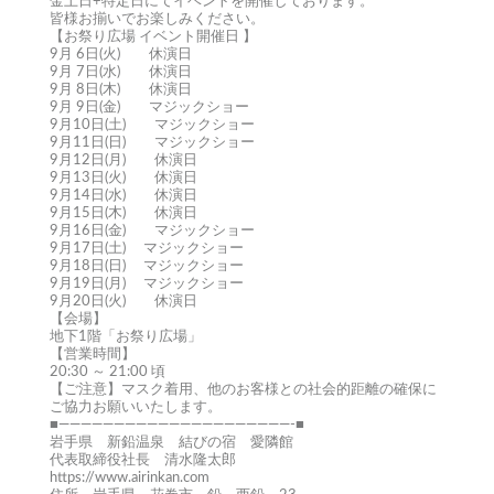
金土日+特定日にてイベントを開催しております。
皆様お揃いでお楽しみください。
【お祭り広場 イベント開催日 】
9月 6日(火) 休演日
9月 7日(水) 休演日
9月 8日(木) 休演日
9月 9日(金) マジックショー
9月10日(土) マジックショー
9月11日(日) マジックショー
9月12日(月) 休演日
9月13日(火) 休演日
9月14日(水) 休演日
9月15日(木) 休演日
9月16日(金) マジックショー
9月17日(土) マジックショー
9月18日(日) マジックショー
9月19日(月) マジックショー
9月20日(火) 休演日
【会場】
地下1階「お祭り広場」
【営業時間】
20:30 ～ 21:00 頃
【ご注意】マスク着用、他のお客様との社会的距離の確保に
ご協力お願いいたします。
■—————————————————————-■
岩手県 新鉛温泉 結びの宿 愛隣館
代表取締役社長 清水隆太郎
https://www.airinkan.com