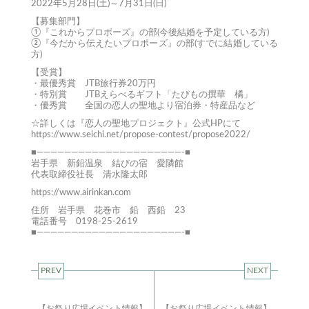
2022年5月28日(土)～7月31日(日)
【募集部門】
①『これからプロポーズ』の部(今後結婚を予定している方)
②『今だから伝えたいプロポーズ』の部(すでに結婚している
方)
【受賞】
・最優秀賞 JTB旅行券20万円
・特別賞 JTBえらべるギフト「たびもの撰華 橘」
・優秀賞 全国の恋人の聖地より宿泊券・特産品など
☆詳しくは『恋人の聖地プロジェクト』公式HPにて
https://www.seichi.net/propose-contest/propose2022/
■—————————————————————-■
岩手県 新鉛温泉 結びの宿 愛隣館
代表取締役社長 清水隆太郎
https://www.airinkan.com
住所 岩手県 花巻市 鉛 西鉛 23
電話番号 0198-25-2619
■—————————————————————-■
PREV
NEXT
【お祭り広場イベント情報】
【お祭り広場イベント情報】