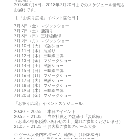
り広場」。
2018年7月6日～2018年7月20日までのスケジュール情報を
お届けです。
【 「お祭り広場」イベント開催日 】
7月 6日（金） マジックショー
7月 7日（土） 鹿踊り
7月 8日（日） 三味線曲弾
7月 9日（月） マジックショー
7月 10日（火） 民謡ショー
7月 11日（水） 鹿踊り
7月 12日（木） 三味線曲弾
7月 13日（金） マジックショー
7月 14日（土） 民謡ショー
7月 15日（日） 三味線曲弾
7月 16日（月） マジックショー
7月 17日（火） 民謡ショー
7月 18日（水） マジックショー
7月 19日（木） 三味線曲弾
7月 20日（金） マジックショー
「お祭り広場」イベントスケジュール:
20:30 ～ 20:55 ⇒ 本日のイベント
20:55 ～ 21:05 ⇒ 当館社員との盆踊り「炭鉱節」
（お連れ様をお誘いあわせの上、是非ご参加くださいませ）
21:05 ～ 21:25 ⇒ お客様ご参加のゲーム大会
※ ゲーム大会内容:ダーツ、輪投げ（1回300円）