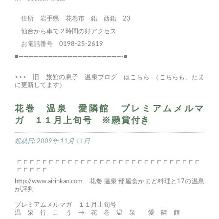
住所 岩手県 花巻市 鉛 西鉛 23
仙台から車で２時間の好アクセス
お電話番号 0198-25-2619
■—————————————————————-■
>>>
旧 旅館の息子 温泉ブログ はこちら
（こちらも、たま
に更新してます）
花巻 温泉 愛隣館 プレミアムメルマ
ガ １１月上旬号 ※懸賞付き
投稿日:
2009年 11月 11日
┏┏┏┏┏┏┏┏┏┏┏┏┏┏┏┏┏┏┏┏┏┏┏┏┏┏┏┏┏
┏┏┏┏┏
http://www.airinkan.com
花巻 温泉 部屋食かまど料理と17の温泉
が評判
プレミアムメルマガ １１月上旬号
温 泉 行 こ う → 花 巻 温 泉 愛 隣 館