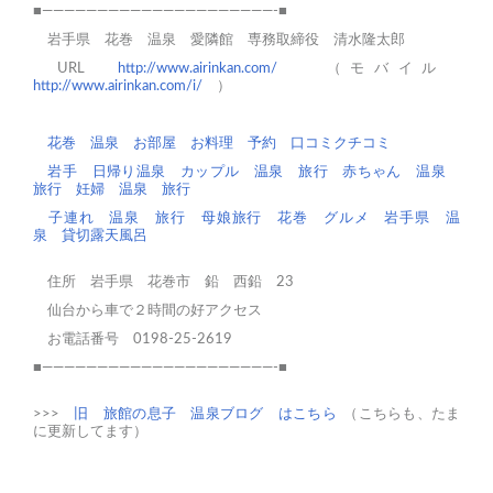
■—————————————————————-■
岩手県 花巻 温泉 愛隣館 専務取締役 清水隆太郎
URL
http://www.airinkan.com/
（モバイル
http://www.airinkan.com/i/
）
花巻
温泉
お部屋
お料理
予約
口コミクチコミ
岩手 日帰り温泉
カップル 温泉 旅行
赤ちゃん 温泉
旅行
妊婦 温泉 旅行
子連れ 温泉 旅行
母娘旅行
花巻 グルメ
岩手県 温
泉
貸切露天風呂
住所 岩手県 花巻市 鉛 西鉛 23
仙台から車で２時間の好アクセス
お電話番号 0198-25-2619
■—————————————————————-■
>>>
旧 旅館の息子 温泉ブログ はこちら
（こちらも、たま
に更新してます）