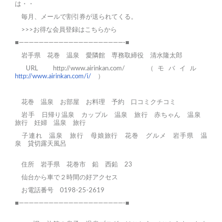
は・・
毎月、メールで割引券が送られてくる。
>>>お得な会員登録はこちらから
■—————————————————————-■
岩手県 花巻 温泉 愛隣館 専務取締役 清水隆太郎
URL
http://www.airinkan.com/
（モバイル
http://www.airinkan.com/i/
）
花巻
温泉
お部屋
お料理
予約
口コミクチコミ
岩手 日帰り温泉
カップル 温泉 旅行
赤ちゃん 温泉
旅行
妊婦 温泉 旅行
子連れ 温泉 旅行
母娘旅行
花巻 グルメ
岩手県 温
泉
貸切露天風呂
住所 岩手県 花巻市 鉛 西鉛 23
仙台から車で２時間の好アクセス
お電話番号 0198-25-2619
■—————————————————————-■