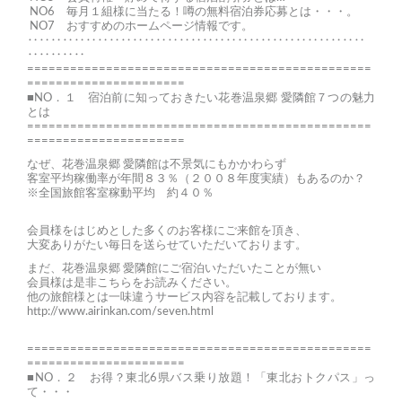
NO6 毎月１組様に当たる！噂の無料宿泊券応募とは・・・。
NO7 おすすめのホームページ情報です。
‥‥‥‥‥‥‥‥‥‥‥‥‥‥‥‥‥‥‥‥‥‥‥‥‥‥‥‥‥
‥‥‥‥‥
================================================
======================
■NO．１ 宿泊前に知っておきたい花巻温泉郷 愛隣館７つの魅力
とは
================================================
======================
なぜ、花巻温泉郷 愛隣館は不景気にもかかわらず
客室平均稼働率が年間８３％（２００８年度実績）もあるのか？
※全国旅館客室稼動平均 約４０％
会員様をはじめとした多くのお客様にご来館を頂き、
大変ありがたい毎日を送らせていただいております。
まだ、花巻温泉郷 愛隣館にご宿泊いただいたことが無い
会員様は是非こちらをお読みください。
他の旅館様とは一味違うサービス内容を記載しております。
http://www.airinkan.com/seven.html
================================================
======================
■NO．２ お得？東北6県バス乗り放題！「東北おトクパス」っ
て・・・