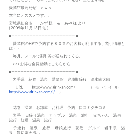
それとぜひ、「ちゃっぷん」のＣＤ化を希望します(笑)
愛隣館最高だぜ ＞ｗ＜
本当にオススメです。。
宮城県仙台市 かず 様 ＆ あや 様 より
( 2009年11月13日 泊 )
■—————————————————————-■
愛隣館のHPで予約する８０％のお客様が利用する、割引情報と
は・・
毎月、メールで割引券が送られてくる。
>>>お得な会員登録はこちらから
■—————————————————————-■
岩手県 花巻 温泉 愛隣館 専務取締役 清水隆太郎
URL
http://www.airinkan.com/
（モバイル
http://www.airinkan.com/i/
）
花巻
温泉
お部屋
お料理
予約
口コミクチコミ
岩手 日帰り温泉
カップル 温泉 旅行
赤ちゃん 温泉
旅行
妊婦 温泉 旅行
子連れ 温泉 旅行
母娘旅行
花巻 グルメ
岩手県 温
泉
貸切露天風呂