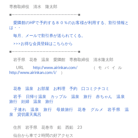
専務取締役 清水 隆太郎
■—————————————————————-■
愛隣館のHPで予約する８０％のお客様が利用する、割引情報と
は・・
毎月、メールで割引券が送られてくる。
>>>お得な会員登録はこちらから
■—————————————————————-■
岩手県 花巻 温泉 愛隣館 専務取締役 清水隆太郎
URL
http://www.airinkan.com/
（モバイル
http://www.airinkan.com/i/
）
花巻
温泉
お部屋
お料理
予約
口コミクチコミ
岩手 日帰り温泉
カップル 温泉 旅行
赤ちゃん 温泉
旅行
妊婦 温泉 旅行
子連れ 温泉 旅行
母娘旅行
花巻 グルメ
岩手県 温
泉
貸切露天風呂
住所 岩手県 花巻市 鉛 西鉛 23
仙台から車で２時間の好アクセス