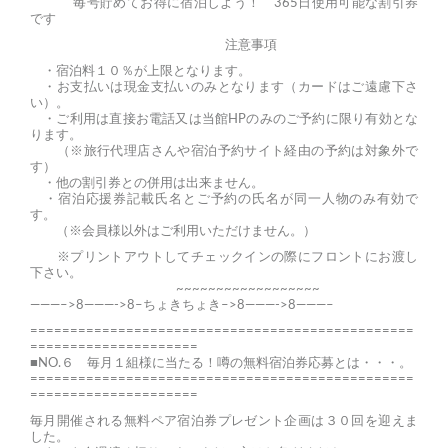
毎号貯めてお得に宿泊しよう！ 365日使用可能な割引券
です
注意事項
・宿泊料１０％が上限となります。
・お支払いは現金支払いのみとなります（カードはご遠慮下さ
い）。
・ご利用は直接お電話又は当館HPのみのご予約に限り有効とな
ります。
（※旅行代理店さんや宿泊予約サイト経由の予約は対象外で
す）
・他の割引券との併用は出来ません。
・宿泊応援券記載氏名とご予約の氏名が同一人物のみ有効で
す。
（※会員様以外はご利用いただけません。）
※プリントアウトしてチェックインの際にフロントにお渡し
下さい。
~~~~~~~~~~~~~~~~~~
———–>8———->8–ちょきちょき–>8———->8———–
================================================
=====================
■NO.６ 毎月１組様に当たる！噂の無料宿泊券応募とは・・・。
================================================
=====================
毎月開催される無料ペア宿泊券プレゼント企画は３０回を迎えま
した。