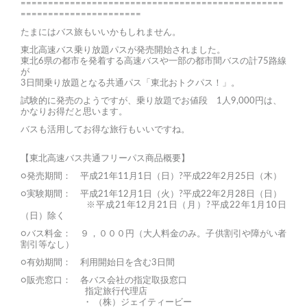
================================================
======================
たまにはバス旅もいいかもしれません。
東北高速バス乗り放題パスが発売開始されました。
東北6県の都市を発着する高速バスや一部の都市間バスの計75路線
が
3日間乗り放題となる共通パス「東北おトクパス！」。
試験的に発売のようですが、乗り放題でお値段 1人9,000円は、
かなりお得だと思います。
バスも活用してお得な旅行もいいですね。
【東北高速バス共通フリーパス商品概要】
○発売期間： 平成21年11月1日（日）?平成22年2月25日（木）
○実験期間： 平成21年12月1日（火）?平成22年2月28日（日）
※平成21年12月21日（月）?平成22年1月10日
（日）除く
○バス料金： ９，０００円（大人料金のみ。子供割引や障がい者
割引等なし）
○有効期間： 利用開始日を含む3日間
○販売窓口： 各バス会社の指定取扱窓口
指定旅行代理店
・ （株）ジェイティービー