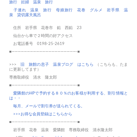
旅行
妊婦 温泉 旅行
子連れ 温泉 旅行
母娘旅行
花巻 グルメ
岩手県 温
泉
貸切露天風呂
住所 岩手県 花巻市 鉛 西鉛 23
仙台から車で２時間の好アクセス
お電話番号 0198-25-2619
■—————————————————————-■
>>>
旧 旅館の息子 温泉ブログ はこちら
（こちらも、たま
に更新してます）
専務取締役 清水 隆太郎
■—————————————————————-■
愛隣館のHPで予約する８０％のお客様が利用する、割引情報と
は・・
毎月、メールで割引券が送られてくる。
>>>お得な会員登録はこちらから
■—————————————————————-■
岩手県 花巻 温泉 愛隣館 専務取締役 清水隆太郎