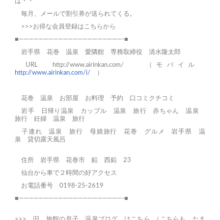
は・・
毎月、メールで割引券が送られてくる。
>>>お得な会員登録はこちらから
■—————————————————————-■
岩手県 花巻 温泉 愛隣館 専務取締役 清水隆太郎
URL
http://www.airinkan.com/
（モバイル
http://www.airinkan.com/i/
）
花巻
温泉
お部屋
お料理
予約
口コミクチコミ
岩手 日帰り温泉
カップル 温泉 旅行
赤ちゃん 温泉
旅行
妊婦 温泉 旅行
子連れ 温泉 旅行
母娘旅行
花巻 グルメ
岩手県 温
泉
貸切露天風呂
住所 岩手県 花巻市 鉛 西鉛 23
仙台から車で２時間の好アクセス
お電話番号 0198-25-2619
■—————————————————————-■
>>>
旧 旅館の息子 温泉ブログ はこちら
（こちらも、たま