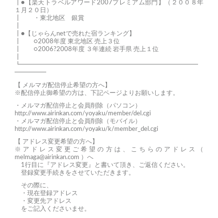
┃●【楽天トラベルアワード2007プレミアム部門】（２００８年
１月２０日）
┃ ・東北地区 銀賞
┃
┃●【じゃらんnetで売れた宿ランキング】
┃ ○2008年度 東北地区 売上３位
┃ ○2006?2008年度 ３年連続 岩手県 売上１位
┃
┗━━━━━━━━━━━━━━━━━━━━━━━━━━━━
━━━━━
【 メルマガ配信停止希望の方へ】
※配信停止御希望の方は、下記ページよりお願いします。
・メルマガ配信停止と会員削除（パソコン）
http://www.airinkan.com/yoyaku/member/del.cgi
・メルマガ配信停止と会員削除（モバイル）
http://www.airinkan.com/yoyaku/k/member_del.cgi
【 アドレス変更希望の方へ】
※アドレス変更ご希望の方は、こちらのアドレス（
melmaga@airinkan.com
）へ
1行目に『アドレス変更』と書いて頂き、ご返信ください。
登録変更手続きをさせていただきます。
その際に、
・現在登録アドレス
・変更先アドレス
をご記入くださいませ。