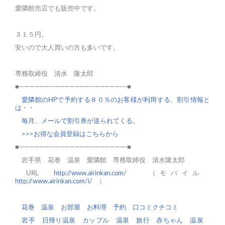
愛隣館売店でも販売中です。
３１５円。
安いので大人買いの方も多いです。
専務取締役 清水 隆太郎
■—————————————————————-■
愛隣館のHPで予約する８０％のお客様が利用する、割引情報と
は・・
毎月、メールで割引券が送られてくる。
>>>お得な会員登録はこちらから
■—————————————————————-■
岩手県 花巻 温泉 愛隣館 専務取締役 清水隆太郎
URL
http://www.airinkan.com/
（モバイル
http://www.airinkan.com/i/
）
花巻
温泉
お部屋
お料理
予約
口コミクチコミ
岩手 日帰り温泉
カップル 温泉 旅行
赤ちゃん 温泉