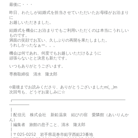
最後に・・・
昨日、わたしが結婚式を担当させていただいたお母様がお泊まり
に
お越しいただきました。
結婚式を機会にお泊まりでもご利用いただくのは本当にうれしい
ものです。
満面の笑顔でお互い、久しぶりの再開を果たしました。
うれしかったなぁー。。。
機会は何であれ、何度でもお越しいただけるように
頑張らないとと決意も新たです。
いつもありがとうございます。
専務取締役 清水 隆太郎
○最後までお読みくださり、ありがとうございましたm(_ _)m
次回号も、どうぞお楽しみに☆
┏━━━━━━━━━━━━━━━━━━━━━━━━━━━━
━━━━━
┃
┃配信元 株式会社 新鉛温泉 結びの宿 愛隣館（あいりんか
ん）
┃編集者 旅館の息子こと、清水 隆太郎
┃
┃〒025-0252 岩手県花巻市鉛字西鉛23番地