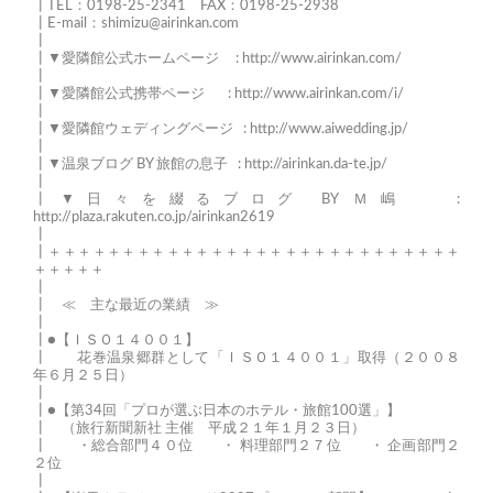
┃TEL：0198-25-2341 FAX：0198-25-2938
┃E-mail：
shimizu@airinkan.com
┃
┃▼愛隣館公式ホームページ :
http://www.airinkan.com/
┃
┃▼愛隣館公式携帯ページ :
http://www.airinkan.com/i/
┃
┃▼愛隣館ウェディングページ :
http://www.aiwedding.jp/
┃
┃▼温泉ブログ BY 旅館の息子 :
http://airinkan.da-te.jp/
┃
┃▼日々を綴るブログ BY Ｍ嶋 :
http://plaza.rakuten.co.jp/airinkan2619
┃
┃＋＋＋＋＋＋＋＋＋＋＋＋＋＋＋＋＋＋＋＋＋＋＋＋＋＋＋＋
＋＋＋＋＋
┃
┃ ≪ 主な最近の業績 ≫
┃
┃●【ＩＳＯ１４００１】
┃ 花巻温泉郷群として「ＩＳＯ１４００１」取得（２００８
年６月２５日）
┃
┃●【第34回「プロが選ぶ日本のホテル・旅館100選」】
┃ （旅行新聞新社 主催 平成２１年１月２３日）
┃ ・総合部門４０位 ・ 料理部門２７位 ・ 企画部門２
２位
┃