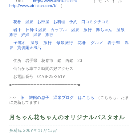
URL
http://www.airinkan.com/
（モバイル
http://www.airinkan.com/i/
）
花巻
温泉
お部屋
お料理
予約
口コミクチコミ
岩手 日帰り温泉
カップル 温泉 旅行
赤ちゃん 温泉
旅行
妊婦 温泉 旅行
子連れ 温泉 旅行
母娘旅行
花巻 グルメ
岩手県 温
泉
貸切露天風呂
住所 岩手県 花巻市 鉛 西鉛 23
仙台から車で２時間の好アクセス
お電話番号 0198-25-2619
■—————————————————————-■
>>>
旧 旅館の息子 温泉ブログ はこちら
（こちらも、たま
に更新してます）
月ちゃん花ちゃんのオリジナルバスタオル
投稿日:
2009年 11月 15日