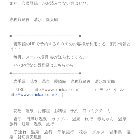
まだ、
会員登録
がお済みでない方はぜひ。
専務取締役 清水 隆太郎
■—————————————————————-■
愛隣館のHPで予約する８０％のお客様が利用する、割引情報と
は・・
毎月、メールで割引券が送られてくる。
>>>お得な会員登録はこちらから
■—————————————————————-■
岩手県 花巻 温泉 愛隣館 専務取締役 清水隆太郎
URL
http://www.airinkan.com/
（モバイル
http://www.airinkan.com/i/
）
花巻
温泉
お部屋
お料理
予約
口コミクチコミ
岩手 日帰り温泉
カップル 温泉 旅行
赤ちゃん 温泉
旅行
妊婦 温泉 旅行
子連れ 温泉 旅行
母娘旅行
花巻 グルメ
岩手県 温
泉
貸切露天風呂