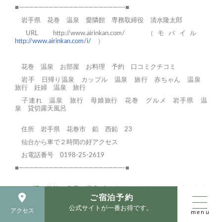
■—————————————————————-■
岩手県 花巻 温泉 愛隣館 専務取締役 清水隆太郎
URL
http://www.airinkan.com/
（モバイル
http://www.airinkan.com/i/
）
花巻
温泉
お部屋
お料理
予約
口コミクチコミ
岩手 日帰り温泉
カップル 温泉 旅行
赤ちゃん 温泉
旅行
妊婦 温泉 旅行
子連れ 温泉 旅行
母娘旅行
花巻 グルメ
岩手県 温
泉
貸切露天風呂
住所 岩手県 花巻市 鉛 西鉛 23
仙台から車で２時間の好アクセス
お電話番号 0198-25-2619
■—————————————————————-■
>>>
旧 旅館の息子 温泉ブログ はこちら
（こちらも、たま
に更新してます）
ご宿泊予約
公式サイトが一番お得です。
アクセス