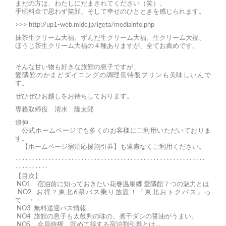
まだの方は、わたしにだまされてください（笑）。
手頃料金で思わず笑顔、そして幸せのひとときを感じられます。
>>>
http://up1-web.midc.jp/igeta/mediainfo.php
抹茶生クリーム大福、ずんだ生クリーム大福、生クリーム大福、
ほうじ茶生クリーム大福の４種ありますが、全てお薦めです。
そんな甘い物も好きな旅館の息子ですが、
愛隣館のかまどダイニングの調理長特製プリンも美味しいんで
す。
ぜひぜひお越しをお待ちしております。
専務取締役 清水 隆太郎
追伸
公式ホームページでも多くのお客様にご利用いただいておりま
す。
【ホームページ宿泊応援割引券】も遠慮なくご利用ください。
‥‥‥‥‥‥‥‥‥‥‥‥‥‥‥‥‥‥‥‥‥‥‥‥‥‥‥‥‥
‥‥‥‥‥
【目次】
NO1 宿泊前に知っておきたい花巻温泉郷 愛隣館７つの魅力とは
NO2 お得？東北6県バス乗り放題！「東北おトクパス」っ
て・・・
NO3 無料送迎バス情報
NO4 旅館の息子も太鼓判の味の、煮干ダシの醤油がうまい。
NO5 会員特権 貯めて得する宿泊割引券とは…