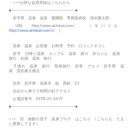
>>>お得な会員登録はこちらから
■—————————————————————-■
岩手県 花巻 温泉 愛隣館 専務取締役 清水隆太郎
URL
http://www.airinkan.com/
（モバイル
http://www.airinkan.com/i/
）
花巻
温泉
お部屋
お料理
予約
口コミクチコミ
岩手 日帰り温泉
カップル 温泉 旅行
赤ちゃん 温泉
旅行
妊婦 温泉 旅行
子連れ 温泉 旅行
母娘旅行
花巻 グルメ
岩手県 温
泉
貸切露天風呂
住所 岩手県 花巻市 鉛 西鉛 23
仙台から車で２時間の好アクセス
お電話番号 0198-25-2619
■—————————————————————-■
>>>
旧 旅館の息子 温泉ブログ はこちら
（こちらも、たま
に更新してます）