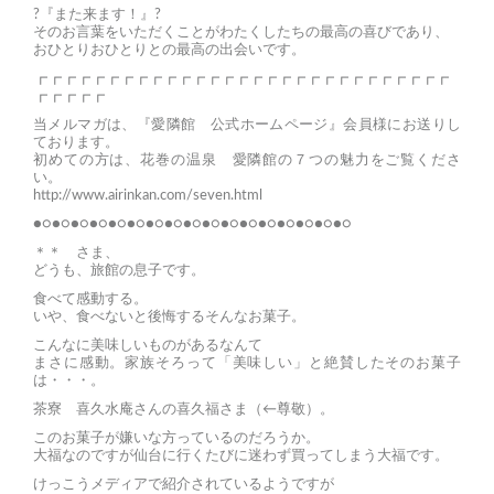
?『また来ます！』?
そのお言葉をいただくことがわたくしたちの最高の喜びであり、
おひとりおひとりとの最高の出会いです。
┏┏┏┏┏┏┏┏┏┏┏┏┏┏┏┏┏┏┏┏┏┏┏┏┏┏┏┏┏
┏┏┏┏┏
当メルマガは、『愛隣館 公式ホームページ』会員様にお送りし
ております。
初めての方は、花巻の温泉 愛隣館の７つの魅力をご覧くださ
い。
http://www.airinkan.com/seven.html
●○●○●○●○●○●○●○●○●○●○●○●○●○●○●○●○●○
＊＊ さま、
どうも、旅館の息子です。
食べて感動する。
いや、食べないと後悔するそんなお菓子。
こんなに美味しいものがあるなんて
まさに感動。家族そろって「美味しい」と絶賛したそのお菓子
は・・・。
茶寮 喜久水庵さんの喜久福さま（←尊敬）。
このお菓子が嫌いな方っているのだろうか。
大福なのですが仙台に行くたびに迷わず買ってしまう大福です。
けっこうメディアで紹介されているようですが