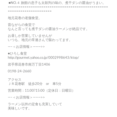
■NO.４ 旅館の息子も太鼓判の味の、煮干ダシの醤油がうまい。
================================================
=====================
地元花巻の老舗食堂。
昔ながらの食堂で
なんと言っても煮干ダシの醤油ラーメンが絶品です。
お昼しか営業していませんが
いつも、地元の常連さんで賑わってます。
—–＜お店情報＞———>>
●ひろし食堂
http://gourmet.yahoo.co.jp/0002998643/ktop/
岩手県花巻市南万丁目1406
0198-24-2660
アクセス
ＪＲ花巻駅 徒歩20分 or 車5分
営業時間：11:00?15:00（定休日：日曜日）
—–＜お店情報＞———>>
ラーメン以外の定食も充実していて
美味しいです。