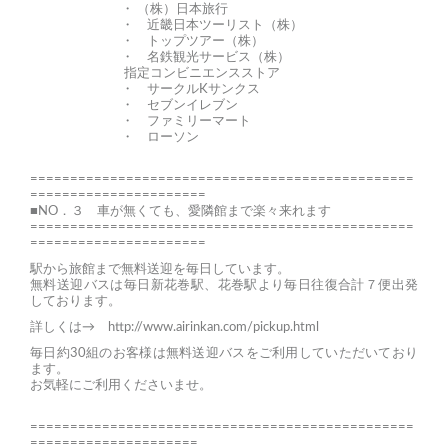
・ （株）日本旅行
・ 近畿日本ツーリスト（株）
・ トップツアー（株）
・ 名鉄観光サービス（株）
指定コンビニエンスストア
・ サークルKサンクス
・ セブンイレブン
・ ファミリーマート
・ ローソン
================================================
======================
■NO．３ 車が無くても、愛隣館まで楽々来れます
================================================
======================
駅から旅館まで無料送迎を毎日しています。
無料送迎バスは毎日新花巻駅、花巻駅より毎日往復合計７便出発
しております。
詳しくは→
http://www.airinkan.com/pickup.html
毎日約30組のお客様は無料送迎バスをご利用していただいており
ます。
お気軽にご利用くださいませ。
================================================
=====================