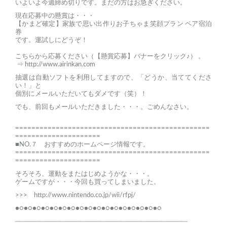
いよいよ今週締め切りです。まだの方はお急ぎください。
現在応募中の懸賞は・・・
【かまど確定】家族で思い出作りお子ちゃま笑顔プラン ペア宿泊
券
です。運試しにどうぞ！
こちらから応募ください（【懸賞応募】バナーをクリック♪） 。
⇒
http://www.airinkan.com
抽選は自動ソフトを利用してますので、「どうか、当ててくださ
い！」と
個別にメールいただいてもダメです（笑）！
でも、前回もメールいただきました・・・。ごめんなさい。
================================================
=====================
■NO.７ おすすめのホームページ情報です。
================================================
=====================
そろそろ、運動をまたはじめようかな・・・。
ゲームですが・・・今回も買ってしまいました。
>>>
http://www.nintendo.co.jp/wii/rfpj/
●○●○●○●○●○●○●○●○●○●○●○●○●○●○●○●○●○
──────────────────────────────────