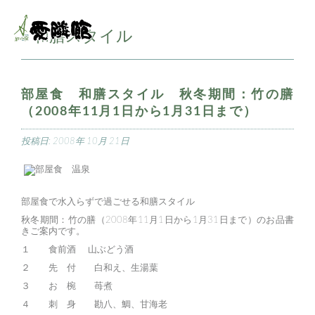
和膳スタイル
■
部屋食 和膳スタイル 秋冬期間：竹の膳
（2008年11月1日から1月31日まで）
投稿日:
2008年 10月 21日
部屋食で水入らずで過ごせる和膳スタイル
秋冬期間：竹の膳（2008年11月1日から1月31日まで）のお品書
きご案内です。
１ 食前酒 山ぶどう酒
２ 先 付 白和え、生湯葉
３ お 椀 苺煮
４ 刺 身 勘八、鯛、甘海老