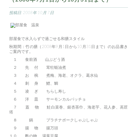
投稿日:
2008年 10月 7日
部屋食で水入らずで過ごせる和膳スタイル
秋期間：竹の膳（2008年9月1日から10月31日まで）のお品書き
ご案内です。
１ 食前酒 山ぶどう酒
２ 先 付 茸牡蛎油煮
３ お 椀 煮梅、海老、オクラ、葛水仙
４ 刺 身 鱧、鯛
５ 凌 ぎ ちらし寿し
６ 洋 皿 サーモンカルパッチョ
７ 蓋 物 鮭白菜巻、銀杏茶巾、海老芋、花人参、萵苣
塔
８ 鍋 プラチナポークしゃぶしゃぶ
９ 揚 物 揚万頭
１０ 酢の物 湯葉豆腐