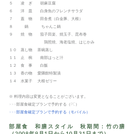
５ 凌 ぎ 胡麻豆腐
６ 洋 皿 白身魚のフレンチサラダ
７ 蓋 物 田舎煮（白金豚、大根）
８ 鍋 ちゃんこ鍋
９ 焼 物 茄子田楽、焼玉子、昆布巻
鶏照焼、海老塩焼、はじかみ
１０ 蒸し物 茶碗蒸し
１１ 止 椀 南部はっと汁
１２ 食 事 白飯
１３ 香の物 愛隣館特製漬
１４ 水菓子 大根ゼリー
※ 料理内容は変更となることがございます。
>>>部屋食確定プランで予約する（PC）
>>>部屋食確定プランで予約する（モバイル）
部屋食 和膳スタイル 秋期間：竹の膳
（2008年9月1日から10月31日まで）