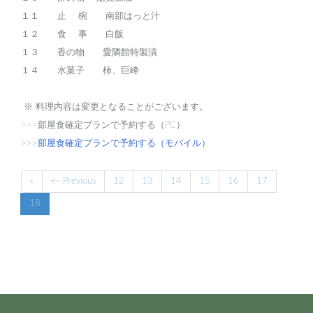
１１ 止 椀 南部はっと汁
１２ 食 事 白飯
１３ 香の物 愛隣館特製漬
１４ 水菓子 柿、巨峰
※ 料理内容は変更となることがございます。
>>>部屋食確定プランで予約する（PC）
>>>部屋食確定プランで予約する（モバイル）
«
← Previous
12
13
14
15
16
17
18