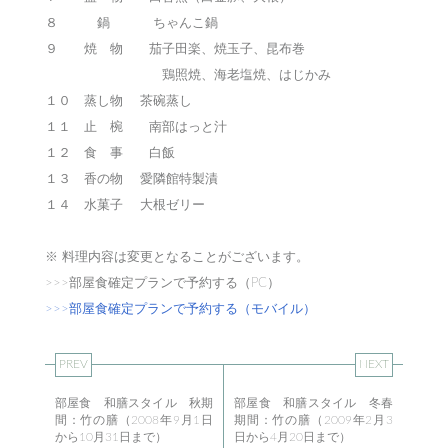
８ 鍋 ちゃんこ鍋
９ 焼 物 茄子田楽、焼玉子、昆布巻
鶏照焼、海老塩焼、はじかみ
１０ 蒸し物 茶碗蒸し
１１ 止 椀 南部はっと汁
１２ 食 事 白飯
１３ 香の物 愛隣館特製漬
１４ 水菓子 大根ゼリー
※ 料理内容は変更となることがございます。
>>>部屋食確定プランで予約する（PC）
>>>部屋食確定プランで予約する（モバイル）
PREV
NEXT
部屋食 和膳スタイル 秋期
部屋食 和膳スタイル 冬春
間：竹の膳（2008年9月1日
期間：竹の膳（2009年2月3
から10月31日まで）
日から4月20日まで）