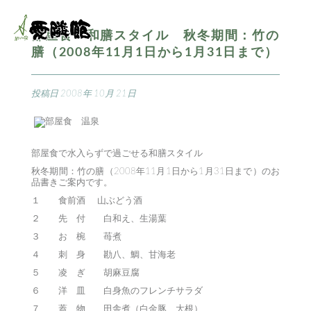
部屋食 和膳スタイル 秋冬期間：竹の
膳（2008年11月1日から1月31日まで）
投稿日
2008年 10月 21日
部屋食で水入らずで過ごせる和膳スタイル
秋冬期間：竹の膳（2008年11月1日から1月31日まで）のお
品書きご案内です。
１ 食前酒 山ぶどう酒
２ 先 付 白和え、生湯葉
３ お 椀 苺煮
４ 刺 身 勘八、鯛、甘海老
５ 凌 ぎ 胡麻豆腐
６ 洋 皿 白身魚のフレンチサラダ
７ 蓋 物 田舎煮（白金豚、大根）