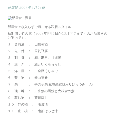
投稿日:
2009年 8月 16日
部屋食で水入らずで過ごせる和膳スタイル
秋期間：竹の膳（2009年9月1日か10月下旬まで）のお品書きの
ご案内です。
１ 食前酒 ： 山葡萄酒
２ 先 付 ： 豆乳豆腐
３ 刺 身 ： 鯛、勘八、甘海老
４ 凌 ぎ ： 鰻といくらちらし
５ 洋 皿 ： 白金豚冷しゃぶ
６ 蓋 物 ： 鮭白菜巻
７ 鍋 ： 芋の子鍋(花巻産雑穀入りひっつみ 入)
８ 強 肴 ： 白身魚の照焼と大根含め煮
９ 蒸し物 ： 茶碗蒸し
１０ 酢の物 ： 南蛮漬
１１ 止 椀 ： 南部はっと汁