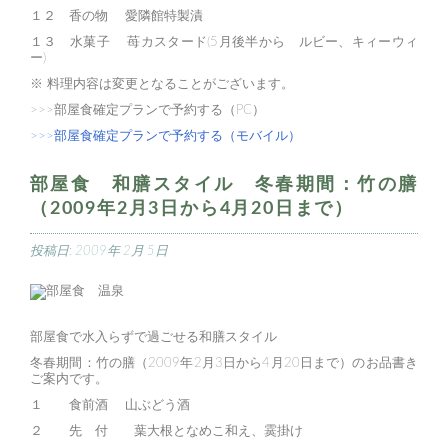
１２ 香の物 愛隣館特製漬
１３ 水菓子 苺カスタード(5月後半から ルビー、キィーウィ
ー)
※ 料理内容は変更となることがございます。
>>>部屋食確定プランで予約する（PC）
>>>部屋食確定プランで予約する（モバイル）
部屋食 和膳スタイル 冬春期間：竹の膳
（2009年2月3日から4月20日まで）
投稿日:
2009年 2月 5日
部屋食で水入らずで過ごせる和膳スタイル
冬春期間：竹の膳（2009年2月3日から4月20日まで）のお品書き
ご案内です。
１ 食前酒 山ぶどう酒
２ 先 付 葉大根となめこ和え、霙掛け