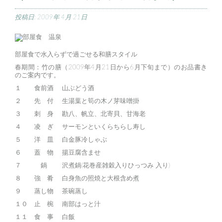
投稿日:
2009年 4月 21日
部屋食で水入らずで過ごせる和膳スタイル
春期間：竹の膳（2009年4月21日から6月下旬まで）のお品書き
のご案内です。
１ 食前酒 山ぶどう酒
２ 先 付 生湯葉と筍の木ノ芽味噌掛
３ 刺 身 勘八、帆立、北寄貝、甘海老
４ 凌 ぎ サーモンといくらちらし寿し
５ 洋 皿 白金豚冷しゃぶ
６ 蓋 物 揚豆腐含ませ
７ 鍋 沢煮鍋(花巻産雑穀入りひっつみ 入り)
８ 強 肴 白身魚の照焼と大根含め煮
９ 蒸し物 茶碗蒸し
１０ 止 椀 南部はっと汁
１１ 食 事 白飯