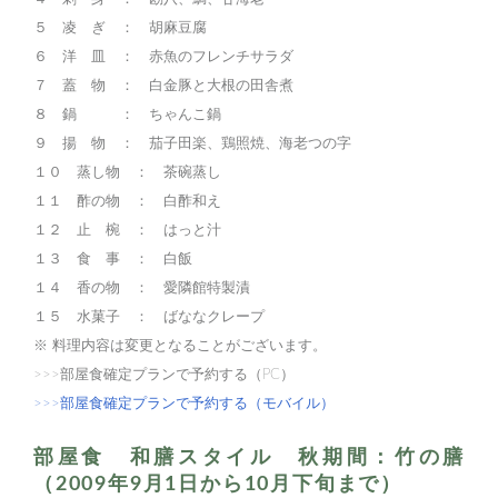
５ 凌 ぎ ： 胡麻豆腐
６ 洋 皿 ： 赤魚のフレンチサラダ
７ 蓋 物 ： 白金豚と大根の田舎煮
８ 鍋 ： ちゃんこ鍋
９ 揚 物 ： 茄子田楽、鶏照焼、海老つの字
１０ 蒸し物 ： 茶碗蒸し
１１ 酢の物 ： 白酢和え
１２ 止 椀 ： はっと汁
１３ 食 事 ： 白飯
１４ 香の物 ： 愛隣館特製漬
１５ 水菓子 ： ばななクレープ
※ 料理内容は変更となることがございます。
>>>部屋食確定プランで予約する（PC）
>>>部屋食確定プランで予約する（モバイル）
部屋食 和膳スタイル 秋期間：竹の膳
（2009年9月1日から10月下旬まで）