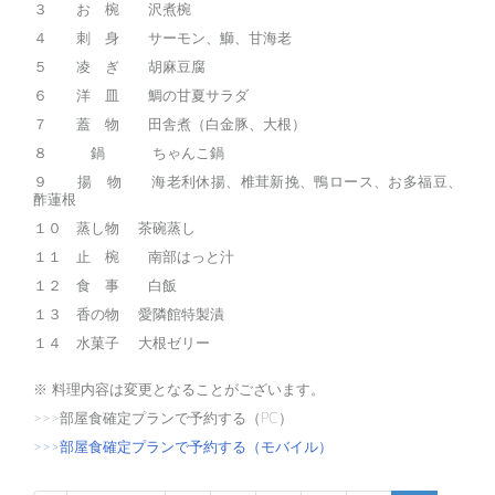
３ お 椀 沢煮椀
４ 刺 身 サーモン、鰤、甘海老
５ 凌 ぎ 胡麻豆腐
６ 洋 皿 鯛の甘夏サラダ
７ 蓋 物 田舎煮（白金豚、大根）
８ 鍋 ちゃんこ鍋
９ 揚 物 海老利休揚、椎茸新挽、鴨ロース、お多福豆、
酢蓮根
１０ 蒸し物 茶碗蒸し
１１ 止 椀 南部はっと汁
１２ 食 事 白飯
１３ 香の物 愛隣館特製漬
１４ 水菓子 大根ゼリー
※ 料理内容は変更となることがございます。
>>>部屋食確定プランで予約する（PC）
>>>部屋食確定プランで予約する（モバイル）