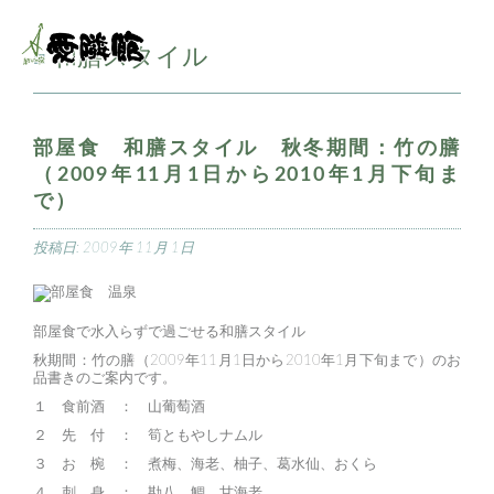
和膳スタイル
■
部屋食 和膳スタイル 秋冬期間：竹の膳
（2009年11月1日から2010年1月下旬ま
で）
投稿日:
2009年 11月 1日
部屋食で水入らずで過ごせる和膳スタイル
秋期間：竹の膳（2009年11月1日から2010年1月下旬まで）のお
品書きのご案内です。
１ 食前酒 ： 山葡萄酒
２ 先 付 ： 筍ともやしナムル
３ お 椀 ： 煮梅、海老、柚子、葛水仙、おくら
４ 刺 身 ： 勘八、鯛、甘海老