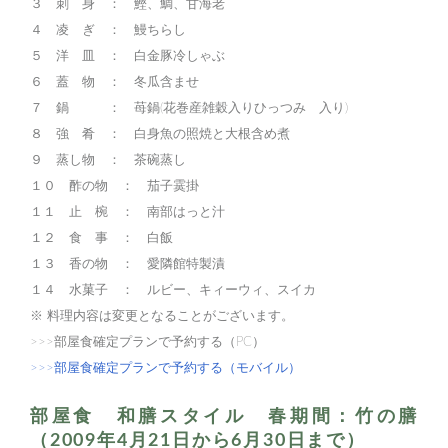
３ 刺 身 ： 鰹、鯛、甘海老
４ 凌 ぎ ： 鰻ちらし
５ 洋 皿 ： 白金豚冷しゃぶ
６ 蓋 物 ： 冬瓜含ませ
７ 鍋 ： 苺鍋(花巻産雑穀入りひっつみ 入り)
８ 強 肴 ： 白身魚の照焼と大根含め煮
９ 蒸し物 ： 茶碗蒸し
１０ 酢の物 ： 茄子霙掛
１１ 止 椀 ： 南部はっと汁
１２ 食 事 ： 白飯
１３ 香の物 ： 愛隣館特製漬
１４ 水菓子 ： ルビー、キィーウィ、スイカ
※ 料理内容は変更となることがございます。
>>>部屋食確定プランで予約する（PC）
>>>部屋食確定プランで予約する（モバイル）
部屋食 和膳スタイル 春期間：竹の膳
（2009年4月21日から6月30日まで）