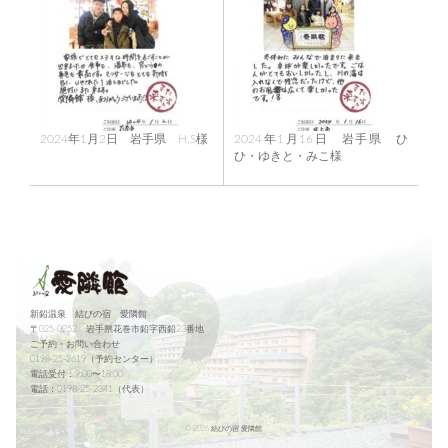
2024年1月2日 岩手県 H.S様
2024年1月16日 岩手県 ひ
ひ・ゆきと・みこ様
新鉛温泉 結びの宿 愛隣館
〒025-0252 岩手県花巻市鉛字西鉛23番地
ご予約・お問い合わせ
0198-25-2619（予約センター）
電話受付：9:00〜18:00
電話：0198-25-2341（代表）
©
2026 結びの宿 愛隣館.