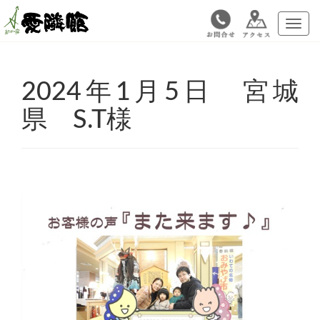
メ
ニ
ュ
ー
2024年1月5日 宮城
県 S.T様