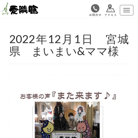
メ
ニ
ュ
ー
2022年12月1日 宮城
県 まいまい&ママ様