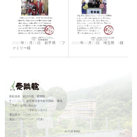
2022年11月21日 岩手県 Tフ
2022年12月15日 埼玉県 S様
ァミリー様
新鉛温泉 結びの宿 愛隣館
〒025-0252 岩手県花巻市鉛字西鉛23番地
ご予約・お問い合わせ
0198-25-2619（予約センター）
電話受付：9:00〜18:00
電話：0198-25-2341（代表）
©
2026 結びの宿 愛隣館.