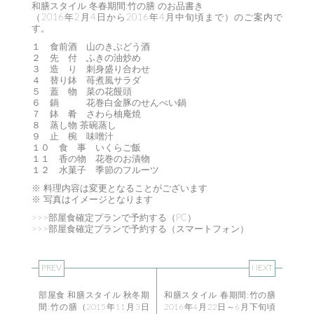
和膳スタイル 冬春期間:竹の膳 のお品書き
（2016年2月4日から2016年4月中旬頃まで）のご案内で
す。
１ 食前酒 山のきぶどう酒
２ 先 付 ふきの油炒め
３ 造 り 刺身盛り合わせ
４ 替り鉢 苺煮風サラダ
５ 蓋 物 菜の花饅頭
６ 鍋 花巻白金豚のせんべい鍋
７ 鉢 肴 さわら柚庵焼
８ 蒸し物 茶碗蒸し
９ 止 椀 味噌汁
１０ 食 事 いくらご飯
１１ 香の物 花巻のお漬物
１２ 水菓子 季節のフルーツ
※ 料理内容は変更となることがございます
※ 写真はイメージとなります
>>>部屋食確定プランで予約する（PC）
>>>部屋食確定プランで予約する（スマートフォン）
PREV
NEXT
部屋食 和膳スタイル 秋冬期
和膳スタイル 春期間:竹の膳
間:竹の膳（2015年11月3日
2016年4月22日～6月下旬頃