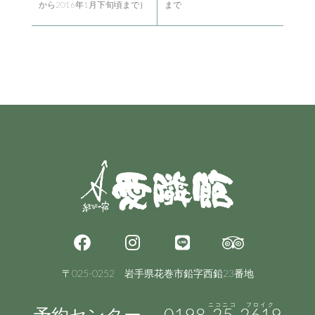
から2016年1月下旬頃まで）
まで
〒025-0252 岩手県花巻市鉛字西鉛23番地