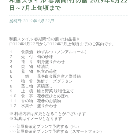
和膳スタイル 春期間:竹の膳 2019年4月22
日～7月上旬頃まで
投稿日:
2019年 4月 22日
和膳スタイル 春期間:竹の膳 のお品書き
(2019年4月22日から2019年7月上旬頃まで)のご案内です。
１ 食前酒 ゆずみつ（ノンアルコール）
２ 先 付 旬の珍味
３ 造 り 刺身盛り合わせ
４ 焼 物 鰆漬焼
５ 蓋 物 帆立の苺煮
６ 鍋 花巻白金豚角煮と野菜鍋
７ 強 肴 海鮮チーズグラタン
８ 蒸し物 茶碗蒸し
９ 止 椀 鮭と野菜 味噌仕立て
１０ 食 事 花巻産ひとめぼれ
１１ 香の物 花巻のお漬物
１２ 水菓子 盛り合わせ
※ 料理内容は変更となることがございます
※ 写真はイメージとなります
>>>部屋食確定プランで予約する（PC）
>>>部屋食確定プランで予約する（スマートフォン）