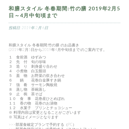
和膳スタイル 冬春期間:竹の膳 2019年2月5
日～4月中旬頃まで
投稿日:
2019年 2月 6日
和膳スタイル 冬春期間:竹の膳 のお品書き
(2019年2月5日から2019年4月中旬頃まで)のご案内です。
１ 食前酒 ゆずみつ
２ 先 付 旬の珍味
３ 造 り 刺身盛り合わせ
４ 小煮物 白玉饅頭
５ 蓋 物 お野菜の炊き合わせ
６ 鍋 花巻白金豚すき鍋
７ 強 肴 サーモン陶板焼
８ 蒸し物 茶碗蒸し
９ 止 椀 茶そば
１０ 食 事 花巻産ひとめぼれ
１１ 香の物 花巻のお漬物
１２ 水菓子 プリンとチョコシュー
※ 料理内容は変更となることがございます
※ 写真はイメージとなります
>>>部屋食確定プランで予約する（PC）