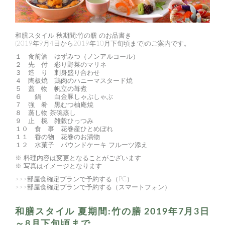
和膳スタイル 秋期間:竹の膳 のお品書き
(2019年9月4日から2019年10月下旬頃まで)のご案内です。
１ 食前酒 ゆずみつ（ノンアルコール）
２ 先 付 彩り野菜のマリネ
３ 造 り 刺身盛り合わせ
４ 陶板焼 鶏肉のハニーマスタード焼
５ 蓋 物 帆立の苺煮
６ 鍋 白金豚しゃぶしゃぶ
７ 強 肴 黒むつ柚庵焼
８ 蒸し物 茶碗蒸し
９ 止 椀 雑穀ひっつみ
１０ 食 事 花巻産ひとめぼれ
１１ 香の物 花巻のお漬物
１２ 水菓子 パウンドケーキ フルーツ添え
※ 料理内容は変更となることがございます
※ 写真はイメージとなります
>>>部屋食確定プランで予約する（PC）
>>>部屋食確定プランで予約する（スマートフォン）
和膳スタイル 夏期間:竹の膳 2019年7月3日
～8月下旬頃まで