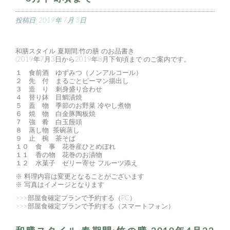
投稿日:
2019年 7月 3日
和膳スタイル 夏期間:竹の膳 のお品書き
(2019年7月3日から2019年8月下旬頃まで)のご案内です。
１ 食前酒 ゆずみつ（ノンアルコール）
２ 先 付 まるごとピーマン揚出し
３ 造 り 刺身盛り合わせ
４ 替り鉢 目鯛漬焼
５ 蓋 物 季節のお野菜 冷やし煮物
６ 焼 物 白金豚陶板焼
７ 強 肴 白玉饅頭
８ 蒸し物 茶碗蒸し
９ 止 椀 茶そば
１０ 食 事 花巻産ひとめぼれ
１１ 香の物 花巻のお漬物
１２ 水菓子 ゼリー寄せ フルーツ添え
※ 料理内容は変更となることがございます
※ 写真はイメージとなります
>>>部屋食確定プランで予約する（PC）
>>>部屋食確定プランで予約する（スマートフォン）