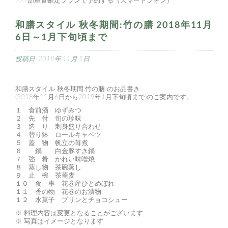
>>>部屋食確定プランで予約する（スマートフォン）
和膳スタイル 秋冬期間:竹の膳 2018年11月
6日～1月下旬頃まで
投稿日:
2018年 11月 5日
和膳スタイル 秋冬期間:竹の膳 のお品書き
(2018年11月6日から2019年1月下旬頃まで)のご案内です。
１ 食前酒 ゆずみつ
２ 先 付 旬の珍味
３ 造 り 刺身盛り合わせ
４ 替り鉢 ロールキャベツ
５ 蓋 物 帆立の苺煮
６ 鍋 白金豚すき鍋
７ 強 肴 かれい味噌焼
８ 蒸し物 茶碗蒸し
９ 止 椀 茶蕎麦
１０ 食 事 花巻産ひとめぼれ
１１ 香の物 花巻のお漬物
１２ 水菓子 プリンとチョコシュー
※ 料理内容は変更となることがございます
※ 写真はイメージとなります